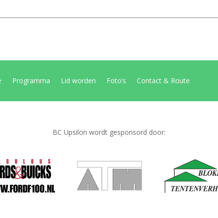
e
Programma
Lid worden
Foto’s
Contact & Route
BC Upsilon wordt gesponsord door: