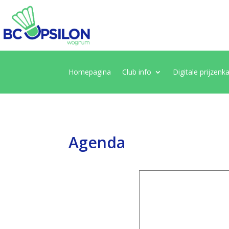
Homepagina
Club info
Digitale prijzenk
Agenda